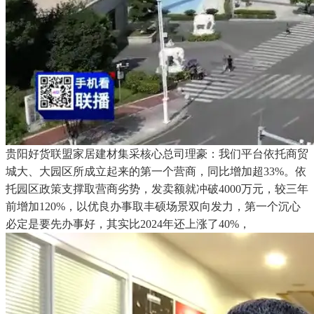
贵阳好货联盟家居建材集采核心总司理豪：我们平台依托商贸
城大、大园区所成立起来的第一个营商，同比增加超33%。依
托园区政策支撑取营商劣势，发卖额就冲破4000万元，较三年
前增加120%，以优良办事取丰硕场景双向发力，第一个沉心
必定是要先办事好，其实比2024年还上涨了40%，