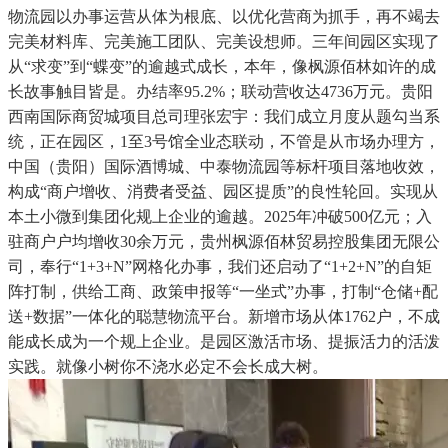
物流园以办事运营从体为根底、以优化营商为抓手，再不竭去
完美材料库、完美施工团队、完美设想师。三年间园区实现了
从“求变”到“蝶变”的逾越式成长，本年，像枫源佰林如许的成
长故事触目皆是。办结率95.2%；联动营收达4736万元。贵阳
西南国际商贸城项目总司理张宏宇：我们成立月度从题勾当系
统，正在园区，1至3号馆全业态联动，不管是从市场办理方，
中国（贵阳）国际酒博城、中泰物流园等标杆项目落地收效，
构成“商户增收、消费者受益、园区提质”的良性轮回。实现从
本土小微到集团化规上企业的逾越。2025年冲破500亿元；入
驻商户户均增收30余万元，贵州枫源佰林贸易控股集团无限公
司，奉行“1+3+N”网格化办事，我们还启动了“1+2+N”的自矩
阵打制，供给工商、政策申报等“一坐式”办事，打制“仓储+配
送+数据”一体化的聪慧物流平台。新增市场从体1762户，不成
能成长成为一个规上企业。是园区激活市场、提振活力的活泼
实践。就像小树你不浇水必定不会长成大树。