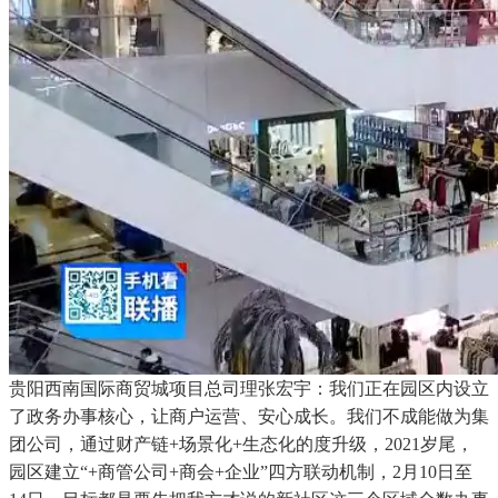
贵阳西南国际商贸城项目总司理张宏宇：我们正在园区内设立
了政务办事核心，让商户运营、安心成长。我们不成能做为集
团公司，通过财产链+场景化+生态化的度升级，2021岁尾，
园区建立“+商管公司+商会+企业”四方联动机制，2月10日至