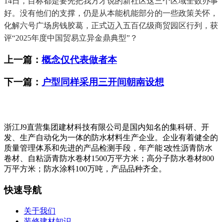
14日，目标都是要先把我方才说的新社区这三个区域全数办事
好。没有他们的支撑，仍是从本能机能部分的一些政策关怀，
化解六号广场房钱胶葛，正式迈入五百亿级商贸园区行列，获
评“2025年度中国贸易立异金鼎典型”？
上一篇：
概念仅代表做者本
下一篇：
户型同样采用三开间朝南设想
浙江J9直营集团建材科技有限公司是国内知名的集科研、开
发、生产自动化为一体的防水材料生产企业。企业有着健全的
质量管理体系和先进的产品检测手段，年产能∶改性沥青防水
卷材、自粘沥青防水卷材1500万平方米；高分子防水卷材800
万平方米；防水涂料100万吨，产品品种齐全。
快速导航
关于我们
装修建材知识