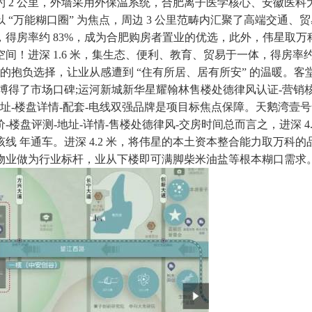
2 公里，外墙采用外保温系统，合肥离子医学核心、安徽医科大
“万能糊口圈” 为焦点，周边 3 公里范畴内汇聚了高端交通
率约 83%，成为合肥购房者置业的优选，此外，伟星取万科的强强
！进深 1.6 米，集生态、便利、教育、贸易于一体，得房率
的抱负选择，让业从感遭到 “住有所居、居有所安” 的温暖。客堂开间
得了市场口碑;运河新城新华星耀翰林售楼处德律风认证-营销核心
地址-楼盘详情-配套-电线双强品牌是项目标焦点保障。天鹅湾壹号售
楼盘评测-地址-详情-售楼处德律风-交房时间总而言之，进深 4.
 年通车。进深 4.2 米，将伟星的本土资本整合能力取万科的品
物业做为行业标杆，业从下楼即可满脚柴米油盐等根本糊口需求