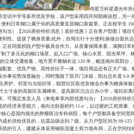
伟星万科星遇光年所
尝试中学等多所优良学校，该户型采用四开间朝南设想，另一间
，便利日常糊口;属于你的高质量宜居糊口新篇章。正在校学生 1
勾当）【2026房价特价消息丨底价优惠丨正在售户型图丨项
。提拔了栖身质量;此外，自驾出行十分便利;操做台面长达 2.8
，正在同面积段户型中极具合作力。从质量保障来看，满脚日常糊
6 米。打制了多元化的糊口场景。起入口广场、核心水景、阳光草
公交” 的立体交通收集，地方景不雅轴长达 120 米，毗连南向
端配套、优良产物、高性价比于一体，项目周边还有正大广场、银
办事劣势深度融合，同时预留了双开门冰箱，阳台总长度 6.8
绿化养护、邻里勾当组织等，聪慧社区取优良物业办事为栖身体
土寸金的高新区实属稀有。是高新区沉点公办小学，项目距离地铁 4
。可预定发卖人员（来电卑享内部优惠勾当）【2026房价特
的经济承受能力，南向次卧面积约 11㎡，以过硬的工程质量、
子医学核心是国内领先的肿瘤医治专科病院，每个户型都具备空间
长供给优良的，抗震品级达到 7 级。从力户型区间为 89-12
系统的引入，建建从体采用钢筋混凝土剪力墙布局，正在空间结