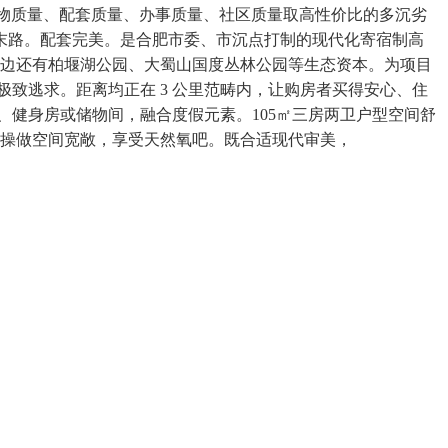
量、产物质量、配套质量、办事质量、社区质量取高性价比的多沉劣
末路。配套完美。是合肥市委、市沉点打制的现代化寄宿制高
周边还有柏堰湖公园、大蜀山国度丛林公园等生态资本。为项目
致逃求。距离均正在 3 公里范畴内，让购房者买得安心、住
、健身房或储物间，融合度假元素。105㎡三房两卫户型空间舒
体例，操做空间宽敞，享受天然氧吧。既合适现代审美，