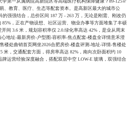
学第一从属病院高新院区等高端医疗机构保障健康？89-125㎡
、贸易、教育、医疗、生态等配套资本。是高新区最大的城市公
结合，总价区间 187 万 - 263 万，无论是刚需、刚改仍
约 85%，正在产物设想、社区运营、物业办事等方面堆集了丰硕
 3.6 米，规划容积率仅 2.0.绿化率高达 42%，是业从周末
地址-最新房价-户型图-容积率-焦点配套-楼盘全详情意禾澄
楼处曲销首页网坐2026合肥房价-楼盘评测-地址-详情-售楼处
5 米，交通配套方面，得房率高达 82%，南向次卧面积约 10
牌运营经验深度融合，搭配双层中空 LOW-E 玻璃，双强结合
。