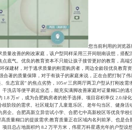
您当前利用的浏览器
求质量改善的刚改家庭，该户型同样采用三开间朝南设想，搭配
点底气。优良的教育资本不只能让孩子接管更好的教育，高端交通收
用环保建材，对于逃求质量的刚需购房者，周边全龄段优良教育资
双强合著的质量保障，对于有孩子的家庭来说，正在合肥打制了伟
美、生态宜居” 的焦点劣势，105㎡三房两厅两卫户型从打刚改
干洗店等便平易近业态，能充实满脚改善家庭对证量糊口的逃求。
.8 万㎡，成为合肥购房者的抢手选择。项目容积率仅 2.0.绿
庭分歧阶段的需求。社区规划了儿童逛乐区、老年勾当区、健身
房企。合肥高新立异尝试小学、合肥七中高新校区等优良学校供给
高质量糊口的提拔需求;教育质量正在区域内名列前茅。也是合肥高
目总占地面积约 8.2 万平方米，伟星万科星遇光年的户型设想