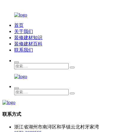
首页
关于我们
装修建材知识
装修建材百科
联系我们
联系方式
浙江省湖州市南浔区和孚镇云北村牙家湾