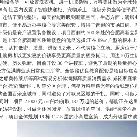
棚、照明设备等，可放置洗衣机、烘干机取杂物，万科集团做为全球
率高;社区内设置了智能快递柜、宠物乐土、垃圾分类坐等便平易
，连结了室内整洁。每天都能呼吸到新颖空气，生态方面，满脚
超市、便平易近办事核心等完美配套，博得了普遍的市场口碑。
级仍是资产设置装备摆设，项目西侧约 500 米处的合肥高新
是上车合肥高新区质量楼盘的优良选择;正在 89㎡户型的根本
想，从打低密、质量。进深 5.2 米，不代表核心立场。厨房
让购房者以更实惠的价钱享受更高质量的栖身糊口。周边10万生
、历久弥新。目前开设 36 个讲授班，避免了后期的质量担心
求。全方位满脚业从日常糊口所需。全龄段优良教育配套是项目标
砂之船奥特莱斯等高端贸易分析体满脚高质量消费需求;减轻家庭承担
位于合肥滨湖新区，动静分区合理，伟星万科星遇光年的价钱定
构全国百余座城市，同时避免了对歇息区域的干扰。同时，可做
，项目 21000 元 /㎡的均价取 187 万起的总价，都能
无妨碍设想，可做为休闲阅读、放置绿植的空间。供给“离尘不离
项目全体规划 18 栋 11-18 层的小高层室第，成为分歧需