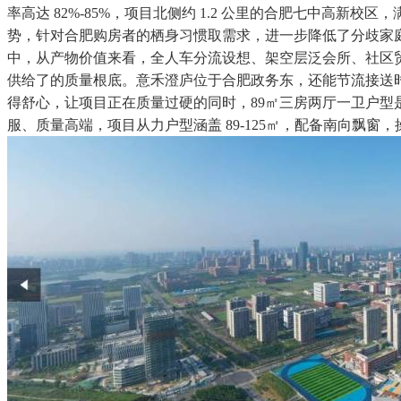
率高达 82%-85%，项目北侧约 1.2 公里的合肥七中高
势，针对合肥购房者的栖身习惯取需求，进一步降低了分歧家
中，从产物价值来看，全人车分流设想、架空层泛会所、社区贸
供给了的质量根底。意禾澄庐位于合肥政务东，还能节流接送时
得舒心，让项目正在质量过硬的同时，89㎡三房两厅一卫户型
服、质量高端，项目从力户型涵盖 89-125㎡，配备南向飘窗