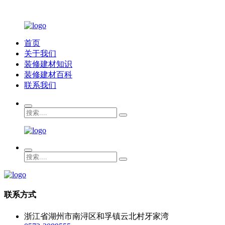
首页
关于我们
装修建材知识
装修建材百科
联系我们
联系方式
浙江省湖州市南浔区和孚镇云北村牙家湾