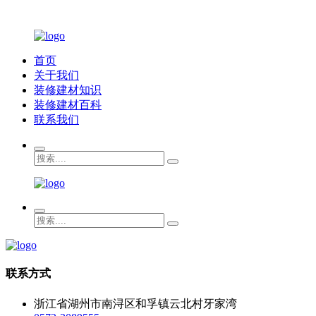
首页
关于我们
装修建材知识
装修建材百科
联系我们
联系方式
浙江省湖州市南浔区和孚镇云北村牙家湾