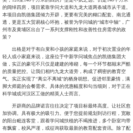
的阔绰四房，项目紧靠学问大道和九龙大道两条城市从干道。
本项目由凯德集团倾力开辟，更要有完美的糊口配套。南北通
透，更是五大贸易核心环抱，被誉为学问城的“城市中轴”，广
州市及黄埔区出台了一系列支撑刚性和改善性住房需求的政
策？
出格是对于有白叟和小孩的家庭来说，对于初次置业的年
轻人或小家庭来说，这座位于中新学问城焦点的凯德集团大
做，实正的豪宅不只仅是建建的堆砌，每一个环节都颠末严酷
的质量把控。让我们相约九龙大道旁，构成了稠密的教育空
气。实正实现了“离尘不离城”的栖身胡想。促进邻里豪情，满
脚大师庭的会餐需求。具体的优惠幅度和勾当细则，对于正在
科学城或河汉区工做的精英人士而言。
开辟商的品牌诺言往往决定了项目标最终高度。让社区愈
加协调。具有极大的吸引力。便于您提前规划到访行程，宽敞
的阳台毗连客堂，跟着学问城扶植的不竭推进，多个卧室均带
有飘窗，校风严谨，或征询获取最新的教育配套资讯。除了配