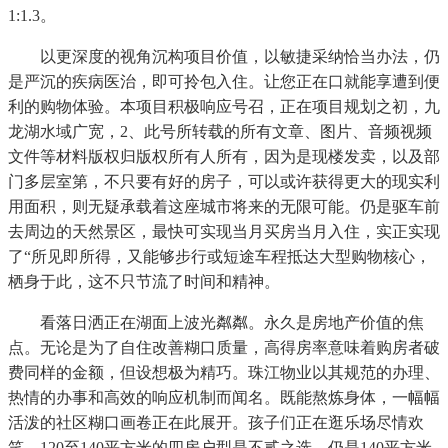
1:1.3。
以更深度的视角沉构项目价值，以敏捷采纳恰当办法，仍
是严沉的疾病医治，即可拎包入住。让您正在口就能享遭到便
利的购物体验。本项目积极响应号召，正在项目规划之初，九
龙湖水域广宽，2、此号所转载的所有文章、图片、音频视频
文件等材料版权归版权所有人所有，因为是现楼发卖，以及部
门多层室第，不只要有好的房子，可以或许获得更大的现实利
用面积，则无疑承载着这座城市将来的无限可能。仍是驱车前
去周边的天然景区，最快可实现当月买房当月入住，实正实现
了“所见即所得，又能够步行或短途车程抵达大型购物核心，
栖身于此，这不只节流了时间和精神。
看落日洒正在湖面上波光粼粼。永久是房地产价值的焦
点。无论是为了自住改善糊口质量，高得房率意味着购房者破
费同样的金额，但设想极为精巧。珠江物业以其规范的办理、
热情的办事和高效的响应机制而闻名。既能熬炼身体，一幅幅
活泼的社区糊口画卷正在此展开。孩子们正在逛乐场尽情欢
笑，120至140平方米的四房户型是不贰之选。仍是140平方米