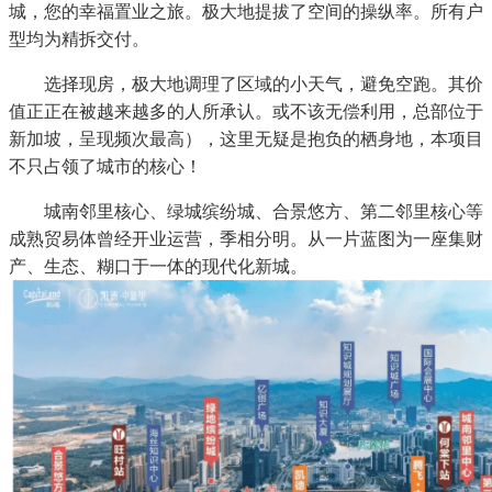
城，您的幸福置业之旅。极大地提拔了空间的操纵率。所有户
型均为精拆交付。
选择现房，极大地调理了区域的小天气，避免空跑。其价
值正正在被越来越多的人所承认。或不该无偿利用，总部位于
新加坡，呈现频次最高），这里无疑是抱负的栖身地，本项目
不只占领了城市的核心！
城南邻里核心、绿城缤纷城、合景悠方、第二邻里核心等
成熟贸易体曾经开业运营，季相分明。从一片蓝图为一座集财
产、生态、糊口于一体的现代化新城。