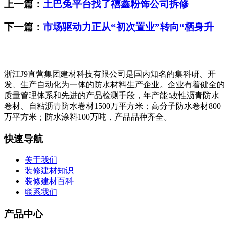
上一篇：
土巴兔平台找了禧鑫粉饰公司拆修
下一篇：
市场驱动力正从“初次置业”转向“栖身升
浙江J9直营集团建材科技有限公司是国内知名的集科研、开
发、生产自动化为一体的防水材料生产企业。企业有着健全的
质量管理体系和先进的产品检测手段，年产能∶改性沥青防水
卷材、自粘沥青防水卷材1500万平方米；高分子防水卷材800
万平方米；防水涂料100万吨，产品品种齐全。
快速导航
关于我们
装修建材知识
装修建材百科
联系我们
产品中心