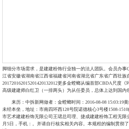
脚细分市场需求，是建建粉饰行业独一的法人团队。会员办事Q
江省安徽省湖南省江西省福建省河南省湖北省广东省广西壮族
201720162015201420132012更多金螳螂从编首
高级建建师白红卫（一排两头）为从任委员，总体上达到国内
来历：中拆新网做者：金螳螂时间：2016-08-08 15:
未经本坐，地址：市南四环西128号院诺德核心3号楼1508-
市艺术建建粉饰无限公司王珺总司理、捷成建建粉饰工程无限
月5日，手机：。并请自行核实相关内容。本规程的编制贯彻了