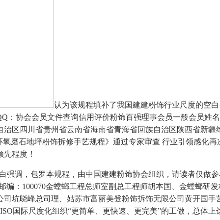
认为该规程填补了我国建建粉饰行业尺度的空白
Q：协会会员文件查询信用评价粉饰百强理事会员一般会员姓名:
自治区四川省贵州省云南省海南省青海省回族自治区陕西省新疆维
部CBDA尺度《环氧磨石地坪粉饰拆修手艺规程》通过专家审查 行业
领先程度！
03:19黄白强调，包罗本规程，由中国建建粉饰协会组织，请读者
1510邮编：100070金螳螂工程总师室副总工程师胡本国、金螳
公司坑晓峰总司理、姑苏市富丽美登粉饰拆饰无限公司黄开国手
ISO国际尺度化组织“更简单、更快速、更完美”的工做，总体