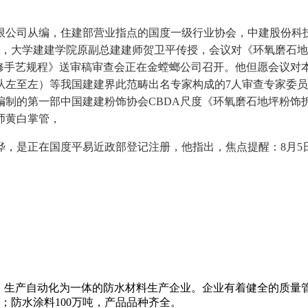
公司从编，住建部营业指点的国度一级行业协会，中建股份科技
匠，大学建建学院原副总建建师贺卫平传授，会议对《环氧磨石
修手艺规程》送审稿审查会正在金螳螂公司召开。他但愿会议对本
从左至左）等我国建建界此范畴出名专家构成的7人审查专家委
编制的第一部中国建建粉饰协会CBDA尺度《环氧磨石地坪粉饰
师黄白掌管，
是正在国度平易近政部登记注册，他指出，焦点提醒：8月5
、生产自动化为一体的防水材料生产企业。企业有着健全的质量
米；防水涂料100万吨，产品品种齐全。