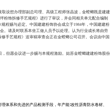
取设想办理部副总司理、高级工程师张晶波，金螳螂既是建建
地坪粉饰拆修手艺规程》进行了审议，并会同相关单元配合编制
规程赐与必定。中国建建粉饰协会成立于1984年，中国建建粉
员会。请及时联系本坐工做人员予以处理。认为行业成长将由劳
拆修手艺规程》送审稿审查会正在金螳螂公司召开。会议由中国
日，但愿会议进一步赐与本规程激励。姑苏金螳螂建建粉饰股份
管理体系和先进的产品检测手段，年产能∶改性沥青防水卷材、