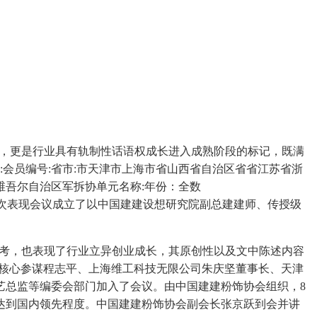
，更是行业具有轨制性话语权成长进入成熟阶段的标记，既满
会员编号:省市:市天津市上海市省山西省自治区省省江苏省浙
吾尔自治区军拆协单元名称:年份：全数
引领感化再次表现会议成立了以中国建建设想研究院副总建建师、传授级
仅做参考，也表现了行业立异创业成长，其原创性以及文中陈述内容
螂研发核心参谋程志平、上海维工科技无限公司朱庆坚董事长、天津
艺总监等编委会部门加入了会议。由中国建建粉饰协会组织，8
上达到国内领先程度。中国建建粉饰协会副会长张京跃到会并讲