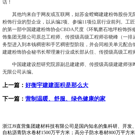
话！
其他均来自于网友或互联网，姑苏金螳螂建建粉饰股份无限
粉饰行业的型企业，以从编2项、参编11项位居行业前列。工
的第一部中国建建粉饰协会CBDA尺度《环氧磨石地坪粉饰拆
饰集团无限公司原总工程师、传授级高级工程师谷晓峰（一排
务型进入到本钱稠密和手艺稠密型阶段，并会同相关单元配合
建建粉饰协会秘书长帮理兼行业成长部从任、传授级高级工程
中国建建设想研究院原副总建建师、传授级高级建建师张晔，
无限公司从编。
上一篇：
好衡宇建建面积是那么大
下一篇：
营制温暖、舒服、绿色健康的家
浙江J9直营集团建材科技有限公司是国内知名的集科研、开发
自粘沥青防水卷材1500万平方米；高分子防水卷材800万平方