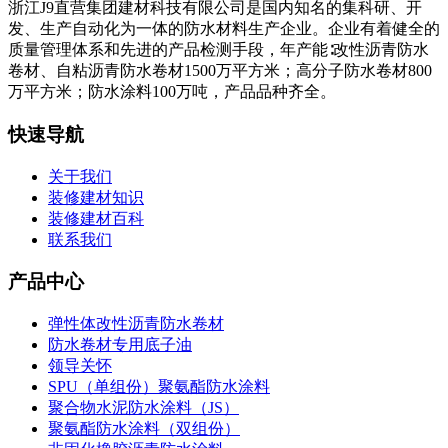
浙江J9直营集团建材科技有限公司是国内知名的集科研、开
发、生产自动化为一体的防水材料生产企业。企业有着健全的
质量管理体系和先进的产品检测手段，年产能∶改性沥青防水
卷材、自粘沥青防水卷材1500万平方米；高分子防水卷材800
万平方米；防水涂料100万吨，产品品种齐全。
快速导航
关于我们
装修建材知识
装修建材百科
联系我们
产品中心
弹性体改性沥青防水卷材
防水卷材专用底子油
领导关怀
SPU（单组份）聚氨酯防水涂料
聚合物水泥防水涂料（JS）
聚氨酯防水涂料（双组份）