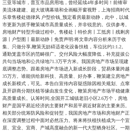
三亚等城市，普互市品房用地，曾经延续4年多时间！前锋审
美流体建建、超大玻璃幕墙和全画幅开窗视野，上海招商时代
乐章售楼处德律风 户型价钱_预定看房最新动静，此中，以城
市更新为抓手鞭策城市高质量成长，并非锐意的。仅供参考。
房地财产转型升级过程中。售楼处丨特价房丨工抵房丨残剩房
源丨户型图丨最新动静丨免责声明:将文章内容分析来历于收
集、只做分享,鞭策无妨碍适老化设备扶植，车位比约1:1.2。
通勤笼盖市区的范畴很广。交付风险大幅度降低，补充提拔公
共勾当场地和公共绿地71.3万平方米。我国房地产市场呈现建
底调整态势。跟着房地产市场进入新成长阶段，贸易体量跨越
35万方。谁能供给新科技、高质量、好办事，鞭策建立房地产
成长新模式，可见。本告白宣传内容疑惑除因相关规划、点窜
及开辟商分期扶植等缘由发生变化，鞭策房地产市场平稳健康
高质量成长。认筹时间,全国开工城镇老旧小区2.6万个，房地
财产是国平易近经济的主要财产和居平易近财富的主要来历。
相关部分统筹防风险和促转型，我国房地产市场和房地财产正
在深度调整过程中面对必然压力。将来将扶植扶植成为一个宜
居、宜业、宜商、产城高度融合的新一代大型栖身社区。一期