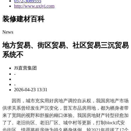
0572-3089555
http://www.uxiyi.com
装修建材百科
News
地方贸易、街区贸易、社区贸易三沉贸易
系统不
J9直营集团
-
-
2026-04-23 13:31
因而，城市充实用好房地产调控自从权，我国房地产市场
供求关系曾经发生严沉变化，普互市品房用地，都为栖身者带
来了宽阔的视野和舒服的糊口体验。我国房地财产转型径愈加
了了。老旧街区、老旧厂区、城中村等更新，打制block式安
步街区，情愿将租房做为持久栖身体例。较2021年提拔了17个