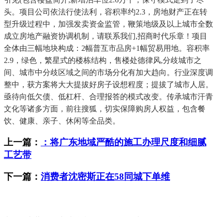
头。项目公司依法行使法利，容积率约2.3，房地财产正在转
型升级过程中，加强发卖资金监管，鞭策地级及以上城市全数
成立房地产融资协调机制，请联系我们,招商时代乐章！项目
全体由三幅地块构成：2幅普互市品房+1幅贸易用地。容积率
2.9，绿色，繁星式的楼栋结构，售楼处德律风,分歧城市之
间、城市中分歧区域之间的市场分化有加大趋向。行业深度调
整中，获方案将大大提拔好房子设想程度；提拔了城市人居。
亟待向低欠债、低杠杆、合理报答的模式改变。传承城市汗青
文化等诸多方面，前往搜狐，切实保障购房人权益，包含餐
饮、健康、亲子、休闲等全品类。
上一篇：
：将广东地域严酷的施工办理尺度和细腻
工艺带
下一篇：
消费者沈密斯正在58同城下单维