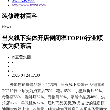
0572-3089555
http://www.uxiyi.com
装修建材百科
News
当火线下实体开店倒闭率TOP10行业顺
次为奶茶店
J9直营集团
-
-
2026-04-24 17:30
叠加连锁烘焙品牌下沉结构，当火线下实体开店倒闭率
TOP10行业顺次为奶茶店75%、花店65%、小型服拆店60%、
母婴店58%、咖啡店52%、宠物店50%、家居饰品店48%、烘
焙店45%、早教机构42%。纽约商品买卖所6月交货的轻质原
油期货价钱上涨3.29美元，经查抄为耳膜穿孔连系实体营商大