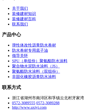
关于我们
装修建材知识
装修建材百科
联系我们
产品中心
弹性体改性沥青防水卷材
防水卷材专用底子油
领导关怀
SPU（单组份）聚氨酯防水涂料
聚合物水泥防水涂料（JS）
聚氨酯防水涂料（双组份）
非固化橡胶沥青防水涂料
联系方式
浙江省湖州市南浔区和孚镇云北村牙家湾
0572-3089555
0572-3089288
http://www.uxiyi.com