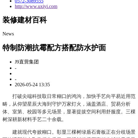
0572-3089555
http://www.uxiyi.com
装修建材百科
News
特制防潮抗霉配方搭配防水护面
J9直营集团
-
-
2026-05-24 13:35
打破尖端科技取日常糊口的鸿沟，加快手艺向平易近用范
畴，从仰望星辰大海到守护万家灯火，涵盖酒店、贸易分析
体、室第、校园等多元场景，显著提拔空间利用舒服度。三棵
树深耕新材料手艺二十余载。
建就现代夸姣糊口。彰显三棵树绿盾石膏板正在分歧场景