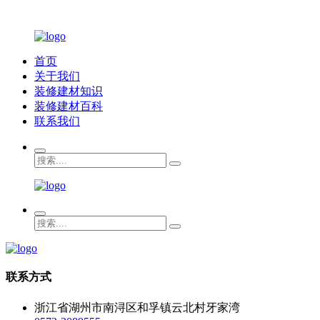
首页
关于我们
装修建材知识
装修建材百科
联系我们
联系方式
浙江省湖州市南浔区和孚镇云北村牙家湾