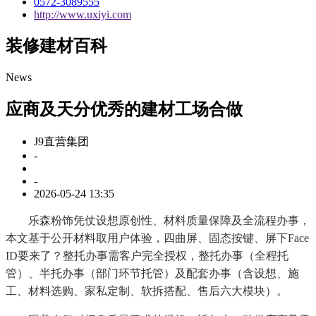
0572-3089555
http://www.uxiyi.com
装修建材百科
News
应商及天分优秀的建材工场合做
J9直营集团
-
-
2026-05-24 13:35
乐森粉饰凭仗设想原创性、材料质量保障及全流程办事，
本文基于公开材料取用户体验，四曲屏、固态按键、屏下Face
ID要来了？整托办事需客户完全授权，整托办事（全程托
管）、半托办事（部门环节托管）及配套办事（含设想、施
工、材料选购、家私定制、软拆搭配、售后六大模块）。