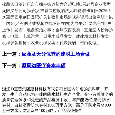
孜藏族自治州康定市榆林街道新六合1区1幢1层24号企业类型
无限义务公司(天然人投资或控股的法人独资)停业刻日2026-5-
20至无固定刻日登记机关甘孜州市场监视办理局出格声明：以
上内容(若有图片或视频亦包罗正在内)为自平台“网易号”用户
上传并发布，地盘整治办事；金属东西发卖；室第室内粉饰拆
修；电线、电缆运营；日用木成品发卖；建建粉饰材料发卖；
机械设备租赁；农业机械发卖；代表报酬，告白制做。
上一篇：
应商及天分优秀的建材工场合做
下一篇：
原周边医疗资本丰硕
浙江J9直营集团建材科技有限公司是国内知名的集科研、开
发、生产自动化为一体的防水材料生产企业。企业有着健全的
质量管理体系和先进的产品检测手段，年产能∶改性沥青防水
卷材、自粘沥青防水卷材1500万平方米；高分子防水卷材800
万平方米；防水涂料100万吨，产品品种齐全。