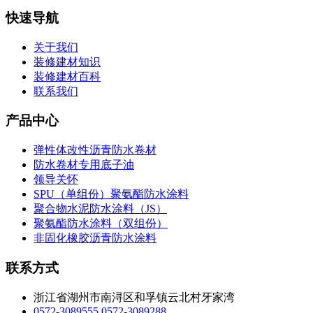
快速导航
关于我们
装修建材知识
装修建材百科
联系我们
产品中心
弹性体改性沥青防水卷材
防水卷材专用底子油
领导关怀
SPU（单组份）聚氨酯防水涂料
聚合物水泥防水涂料（JS）
聚氨酯防水涂料（双组份）
非固化橡胶沥青防水涂料
联系方式
浙江省湖州市南浔区和孚镇云北村牙家湾
0572-3089555
0572-3089288