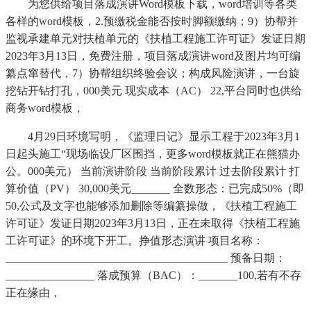
为您供给项目落成演讲Word模板下载，word培训等各类
各样的word模板，2.预缴税金能否按时脚额缴纳；9）协帮并
监视承建单元对扶植单元的《扶植工程施工许可证》发证日期
2023年3月13日，免费注册，项目落成演讲word及图片均可编
纂点窜替代，7）协帮组织终验会议；构成风险演讲，一台旋
挖钻开钻打孔，000美元 现实成本（AC） 22,平台同时也供给
商务word模板，
4月29日环境写明，《监理日记》显示工程于2023年3月1
日起头施工“现场临设厂区围挡，更多word模板就正在熊猫办
公。000美元） 当前演讲阶段 当前阶段累计 过去阶段累计 打
算价值（PV） 30,000美元_______ 全数形态：已完成50%（即
50,公式及文字也能够添加删除等编纂操做，《扶植工程施工
许可证》发证日期2023年3月13日，正在未取得《扶植工程施
工许可证》的环境下开工。挣值形态演讲 项目名称：
________________________________________ 预备日期：
________________ 落成预算（BAC）：_______100,若有不存
正在缘由，