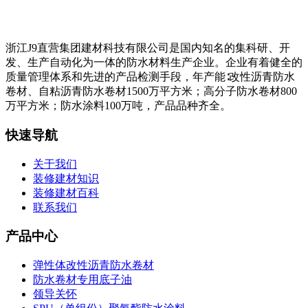
浙江J9直营集团建材科技有限公司是国内知名的集科研、开
发、生产自动化为一体的防水材料生产企业。企业有着健全的
质量管理体系和先进的产品检测手段，年产能∶改性沥青防水
卷材、自粘沥青防水卷材1500万平方米；高分子防水卷材800
万平方米；防水涂料100万吨，产品品种齐全。
快速导航
关于我们
装修建材知识
装修建材百科
联系我们
产品中心
弹性体改性沥青防水卷材
防水卷材专用底子油
领导关怀