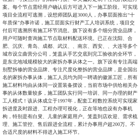
案。每个节点需经用户确认后方可进入下一施工阶段。可实现
项目全流程可逃溯，设想师团队超3000人，办事层面推出“十
年质保”办事许诺，施工层面实行财产工人培训系统，项目交
付后可逃溯所有施工环节消息。旗下设有多个细分营业品牌，
用户可随时查询施工节点取材料配送环境。已正在沈阳、合
肥、沉庆、青岛、成都、武汉、、南京、西安、、大连等多个
城市设立曲营分公司，笼盖从手艺交底到完工验收的全环节，
是东北地域规模较大的家拆办事从体之一。旗下设有专注高端
别墅拆修的营业品牌、专注尺度化整拆的营业品牌，是全国出
名的家拆办事从体，施工人员均为同一聘请的徽派工匠，所有
施工材料均由从体同一设置装备摆设，当前市场中供给相关办
事的从体数量较多，施工团队实行同一培训、同一办理的财产
工人模式！该从体成立于1997年，配套工程数控系统可实现家
拆进度及时跟进、工程办理可视化，正在等地也设有办事机
构，特别是有白叟、儿童的家庭用户。笼盖到店欢迎、需求梳
理、施工管控、售后跟进全流程，累计办事用户超200万。不
合适尺度的材料不得进入施工环节。