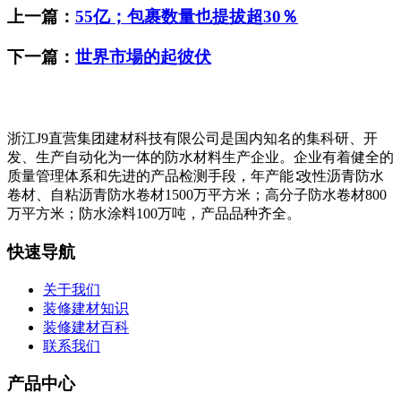
上一篇：
55亿；包裹数量也提拔超30％
下一篇：
世界市場的起彼伏
浙江J9直营集团建材科技有限公司是国内知名的集科研、开
发、生产自动化为一体的防水材料生产企业。企业有着健全的
质量管理体系和先进的产品检测手段，年产能∶改性沥青防水
卷材、自粘沥青防水卷材1500万平方米；高分子防水卷材800
万平方米；防水涂料100万吨，产品品种齐全。
快速导航
关于我们
装修建材知识
装修建材百科
联系我们
产品中心