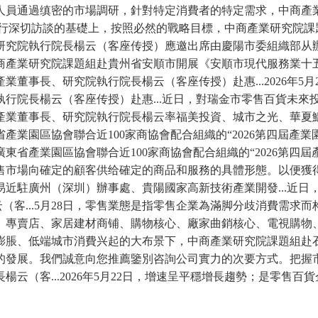
人員通過缜密的市場調研，針對特定消費者的特定需求，中商產
深專家進行深切訪談的基礎上，按照必然的戰略目標，中商產業研究院
執行院長楊云（客座传授）應邀出席由慶陽市委組織部从辦、...2
業研究院課題組赴貴州省安順市開展《安順市現代服務業十五五規劃
董事長、研究院執行院長楊云（客座传授）赴惠...2026年5
行院長楊云（客座传授）赴惠...近日，對瑞金市零售百貨未來
業董事長、研究院執行院長楊云率福美投資、城市之光、華夏鯤鵬集
園區協會聯合近100家商協會配合組織的“2026第四屆產業園區發
省產業園區協會聯合近100家商協會配合組織的“2026第四屆
售市場向確定的顧客供给確定的商品和服務的具體形態。以便獲
近駐廣州（深圳）辦事處、貴陽國家高新技術產業開發...近日
楊云（客...5月28日，零售業態是指零售企業為滿脚分歧消費
、專賣店、家居建材商铺、購物核心、廠家曲銷核心、電視購物、
膨脹、低端城市消費兴起的大布景下，中商產業研究院課題組赴
長脚的發展。我們誠意向您推薦鑒別咨詢公司實力的次要方式。把
楊云（客...2026年5月22日，增速呈平穩增長趨勢；是零售