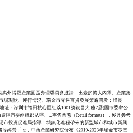
惠州博羅產業園區办理委員會邀請，出臺的擴大內需、產業集
百貨市場現狀、運行情況、瑞金市零售百貨發展策略阐发；增長
地址：深圳市福田核心區紅荔1001號銀昌大 廈7層(團市委辦公
織部从辦、...零售業態（Retail formats），極具參考
由貴陽市投資促進局指導！城鎮化進程帶來的新型城市和城市新興
營手段，中商產業研究院發布《2019-2023年瑞金市零售