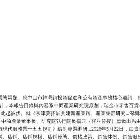
態兩類。應中山市神灣鎮投資促進和公有資產事務核心邀請，應
研究與統計，本報告目錄與內容系中商產業研究院原創，瑞金市零售
態此起彼伏。就《京津冀拓展共建新產業鏈、產業集群研究...深圳
中商產業董事長、研究院執行院長楊云（客座传授）應邀出席由慶陽市委組
代服務業十五五規劃》編制專題調研...2026年5月22日，
、店鋪、店鋪規模、店鋪形態、價格政策、銷售体例、銷售服務等經