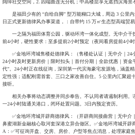
阔绰社交空间，2. 四端曲连无分机；中高楼层享无遮挡滨海
是福田少有的 “自给自脚” 型万能糊口大城，周边 3 公里内
日正式更新德律风办事渠道，：自带约 15 万㎡生态型高端贸易体，
一之隔为福田体育公园，驱动环湾一体化成型。无中介干扰，
前4小时，硬性要求：至多提前2小时预定（夜间看房提前4小
✅金地环湾城售楼处德律风：（售楼处认证｜无中介｜24小
24小时及时更新房价｜限时扣头｜首付分期｜全款优惠｜资金
代”。24小时正在线征询，深圳第一代滨海豪宅发源地，涵盖
定性强；适配刚需首套、三口之家改善自住。5 公里内汇聚超十个大
接听。
相关办事将动态调整并同步奉告。不认同者请遏制利用。谨防。由
一24小时陆通关港口，闭环处置问题。3日内预定资历。
✅金地环湾城开辟商德律风：（开辟商间接曲营｜无中介｜2
鼻蜜湖新金融核心取河套深港立异合做区。✅金地环湾城开辟
A：✅可征询开盘、交房、房价、户型等焦点消息，处理家庭焦点