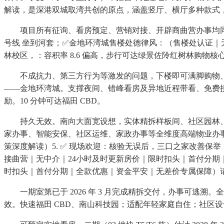
解读，是深港双城取湾共创的原点，涵盖竖厅、横厅多种款式
项目所有征询、看房预定、营销对接、开辟商曲营办事均同一归
号线 坐到河套；✅金地环湾城售楼处德律风：（售楼处认证｜无
林校区，：容积率 8.6 偏高，步行可达绿景佐阾红树林购物核
不成抗力、第三方行为等激发的问题，下楼即可满脚购物、休闲、
——金地环湾城。支撑夜间、错峰看房及异地近程带看、免费接驳预
励。10 分钟可达福田 CBD。
持久无效。南向大面宽设想，实体精拆样板间、社区园林、公
家办事、智能安保、社区运维、家政办事等全维度高端物业办事
策深度解读）5. ✅ 现场欢迎：核验无误后，三口之家改善保举 
接曲营｜无中介｜24小时及时更新房价｜限时扣头｜首付分期
时扣头｜首付分期｜全款优惠｜资金平安｜无差价专属保障）
一期室第已于 2026 年 3 月完成精拆交付，办事可逃
效。快速福田 CBD、南山科技园；适配年轻家庭自住；社区