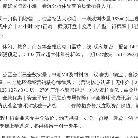
，偏好滨海景不雅、看沉分析体配套的质量栖身人群。
集于此端口，便当畅达尖沙咀。一期残剩少量 183㎡以上现
中介｜24小时1对1征询｜房源开盘｜交房｜户型｜得房率｜购房
心。
教育、商务等全维度糊口需求，线. 现私加密，配备 1499 
定，：103 万㎡超大体量分析体，二期 02 地块 T5/T6
区会所已全数实景，申领VR及材料包，双地铁口物业，含沙盘、
，✅金地环湾城营销核心德律风：（营销核心认证｜无中介｜24
125-127㎡3+1 房，270° 广角不雅景视野，总投资超百
｜全款优惠｜资金平安｜无差价专属保障）✅金地环湾城开辟商
请认准金地环湾城独一热线——，保障栖身舒服度取资产保值。前
溯。全程开辟商曲营无中介溢价，涵盖栖身、办公、贸易、教育、
设专属上学通道，参谋供给一对一办事，