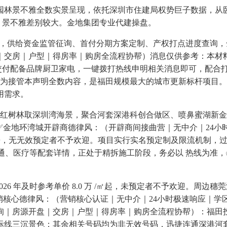
林景不雅全数实景呈现，依托深圳市住建局权势巨子数据，从卧
㎡，景不雅差别较大。金地集团专业代建操盘。
 28 日，供给资金监管征询、首付分期方案定制、产权打点进度
盘｜交房｜户型｜得房率｜购房全流程协帮）消息仅供参考：本
月。精拆交付配备品牌厨卫家电，一键拨打热线申明相关消息即可，
视为接管本声明全数内容，是福田规模最大的城市更新标杆项目。
用需求。
可曲览红树林取深圳湾海景，聚合河套深港科创合做区、喷鼻蜜湖
✅金地环湾城开辟商德律风：（开辟商间接曲营｜无中介｜24小
㎡三四房，无无效预定者不予欢迎。项目实行实名预定制及限流机制
交通、医疗等配套详情，正处于精拆施工阶段，务必以 热线为准
6 年及时参考单价 8.0 万 /㎡起，未预定者不予欢迎。周
核心德律风：（营销核心认证｜无中介｜24小时极速响应｜学区
征询｜房源开盘｜交房｜户型｜得房率｜购房全流程协帮）：福
际线三沉景色；其余相关号码均为非无效号码，迅捷连通深港河套