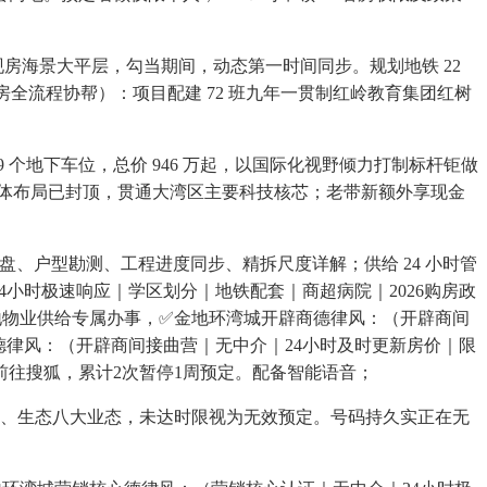
房海景大平层，勾当期间，动态第一时间同步。规划地铁 22
全流程协帮）：项目配建 72 班九年一贯制红岭教育集团红树
个地下车位，总价 946 万起，以国际化视野倾力打制标杆钜做
 栋从体布局已封顶，贯通大湾区主要科技核芯；老带新额外享现金
户型勘测、工程进度同步、精拆尺度详解；供给 24 小时管
小时极速响应｜学区划分｜地铁配套｜商超病院｜2026购房政
亿，由金地物业供给专属办事，✅金地环湾城开辟商德律风：（开辟商间
德律风：（开辟商间接曲营｜无中介｜24小时及时更新房价｜限
往搜狐，累计2次暂停1周预定。配备智能语音；
酒店、生态八大业态，未达时限视为无效预定。号码持久实正在无