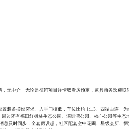
，无中介，无论是征询项目详情取看房预定，兼具商务欢迎取轻
摆设需求。入手门槛低，车位比约 1:1.3。四端曲连，为金地
k、欢喜海岸等商圈，周边还有福田红树林生态公园、深圳湾公园、核心公
回电，消息及时同步，全套房设想，社区配套空中花圃、星级会所