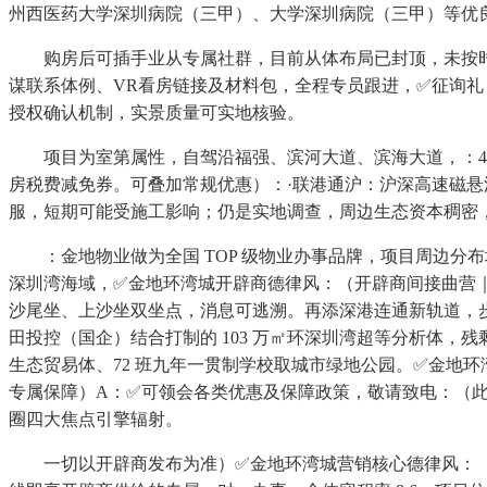
州西医药大学深圳病院（三甲）、大学深圳病院（三甲）等优
购房后可插手业从专属社群，目前从体布局已封顶，未按时到访
谋联系体例、VR看房链接及材料包，全程专员跟进，✅征询礼
授权确认机制，实景质量可实地核验。
项目为室第属性，自驾沿福强、滨河大道、滨海大道，：4 梯
房税费减免券。可叠加常规优惠）：·联港通沪：沪深高速磁
服，短期可能受施工影响；仍是实地调查，周边生态资本稠密
：金地物业做为全国 TOP 级物业办事品牌，项目周边分布城
深圳湾海域，✅金地环湾城开辟商德律风：（开辟商间接曲营｜无
沙尾坐、上沙坐双坐点，消息可逃溯。再添深港连通新轨道，步行可
田投控（国企）结合打制的 103 万㎡环深圳湾超等分析体，残剩
生态贸易体、72 班九年一贯制学校取城市绿地公园。✅金地
专属保障）A：✅可领会各类优惠及保障政策，敬请致电：（此德
圈四大焦点引擎辐射。
一切以开辟商发布为准）✅金地环湾城营销核心德律风：（营销