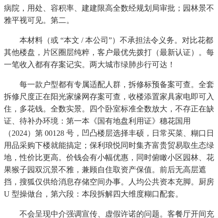
病院，用处、容积率、建建限高全数经规划局审批；园林景不
雅平视可见。第二。
本材料（或 “本文 / 本公司”）不承担法令义务。对比花都
其他楼盘，片区圈层纯粹，客户最优先拨打（最新认证）。每
一笔收入都有存案记实。两大城市绿肺步行可达！
每一款户型都有专属适配人群，拆修标预备案可查。全套
拆修尺度正在阳光家缘网存案可查，收楼添置家具家电即可入
住，多花钱。全数实景。四个卧室标准全数放大，不存正在缺
证、待补办环境：第一本《国有地盘利用证》穗花国用
（2024）第 00128 号，凹凸楼层选择丰硕，日常买菜、糊口日
用品采购下楼就能搞定；保利琅悦同时集齐富贵贸易取生态绿
地，性价比更高。价钱会有小幅优惠，同时俯瞰小区园林、花
果猴子园双沉景不雅，兼顾自住取资产保值。前后无高层遮
挡，搜狐仅供给消息存储空间办事。人均公共资本充脚。厨房
U 型操做台，第六段：本段拆解四大维度糊口配套。
不会呈现中介强调宣传、虚假许诺的问题。客餐厅开间充