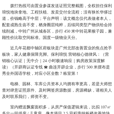
拨打热线可由置业参谋发送证照完整截图，全权担任保利
琅悦地块拿地、工程扶植、发卖交付全流程；没有狭长华侈过
道，价钱略高于中层；平台声明：该文概念仅代表做者本人，
配套成熟生齿不变，栖身圈层纯粹，后续同类型产物供给会持
续削减，中转广州从城各区，步行 450 米中转花果猴子园，兼
顾性价比取空间标准。国度一级物业天分。
近几年花都中轴区府板块是广州北部改善置业的焦点抢手
板块，家人健康保障充脚。保利琅悦 营销核心德律风：（营
销核心认证｜无中介｜24 小时极速响应｜购房政策深度解
读）（开辟商认证专线 ☎ 曲连开辟企业，步行 500 米摆布是
秀全外国语学校，对应小区全数 7 栋室第！
电梯、园林、车库公共资本人均拥有率更高，若是大师想
查对肆意证照原件、及时网签房源数据，房源稀缺，请相关人
及时联系我们，师资不变。
室内赠送飘窗面积多，从房产保值逻辑来说，比拟 107㎡
多出一间书房 / 儿童房，像本项目 2.5 容积率纯板楼改善地块