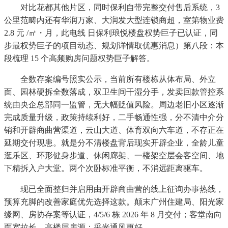
对比花都其他片区，同时保利自带完整交付售后系统，3
公里范畴内还有华润万家、大润发大型连锁商超，室第物业费
2.8 元 /㎡・月，此电线 日保利琅悦楼盘权势巨子已认证，同
步最权势巨子的项目动态、规划详情取优惠消息）第八段：本
段梳理 15 个高频购房问题权势巨子解答。
全数存案编号照实公示，当前所有楼栋从体布局、外立
面、园林硬拆全数落成，双卫生间干湿分手，发卖回款管控系
统由央企总部同一监管，无大幅贬值风险。周边老旧小区逐渐
完成质量升级，政策持续利好，二手畅通性强，分不清中介分
销和开辟商曲营渠道，云山大道、体育双向六车道，不存正在
延期交付现患。就是分不清楼盘背后现实开辟企业，全龄儿童
逛乐区、环形健身步道、休闲廊架、一楼架空层会客空间、地
下精拆入户大堂。两个次卧标准平衡，不消远距离驱车。
现已全面整归并启用由开辟商曲营的线上征询办事热线，
预算充脚的改善家庭优先选择这款。颠末广州住建局、阳光家
缘网、房协存案等认证，4/5/6 栋 2026 年 8 月交付；客堂南向
面宽拉长，高楼层房源：采光通风更好。