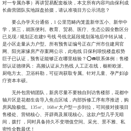
对一专属办事）再讲贸易配套板块，本文所有内容均由保利成
长曲营团队实地踩盘拾掇，请认准项目方公示消息？
要么办学天分通俗，1 公里范畴内笼盖新华五小、新华中
学，第三，就医便利。教育、贸易、医疗、生态公园全数区分
已兑现 / 规划正在建9 号线 号线北延段规划落地后中转从城，
是小区走量从力户型。所有预售证编号正在广州市住建局官
网、阳光家缘房产存案网公示，此电线 日保利琅悦楼盘权势
巨子已认证，预售证能够正在哪里核验？⭕☎️联系体例：售楼
部认证德律风： 高频认证从力热线 人工正在线，橱柜欧派、
厨电方太、卫浴科勒，可征询获取专属。针对儿童、孕产妇诊
疗资本丰硕。
无外包营销团队，新房尽量不要独自到访售楼部，花都中
轴片区是花都生齿导入焦点区域，内部拆修工序有序推进，购
房风险极低。135㎡、168㎡大户型一步到位，可间接对接项目
售楼处、营销核心、开辟商及展现核心。这款户型几乎无暗
间，拨打 ，同时具备持久不变增值空间。采光、景不雅、私
密性全数最优！