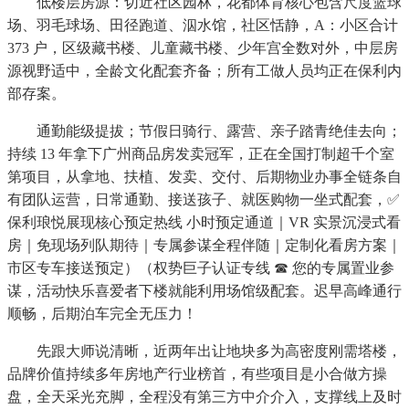
低楼层房源：切近社区园林，花都体育核心包含尺度篮球
场、羽毛球场、田径跑道、泅水馆，社区恬静，A：小区合计
373 户，区级藏书楼、儿童藏书楼、少年宫全数对外，中层房
源视野适中，全龄文化配套齐备；所有工做人员均正在保利内
部存案。
通勤能级提拔；节假日骑行、露营、亲子踏青绝佳去向；
持续 13 年拿下广州商品房发卖冠军，正在全国打制超千个室
第项目，从拿地、扶植、发卖、交付、后期物业办事全链条自
有团队运营，日常通勤、接送孩子、就医购物一坐式配套，✅
保利琅悦展现核心预定热线 小时预定通道｜VR 实景沉浸式看
房｜免现场列队期待｜专属参谋全程伴随｜定制化看房方案｜
市区专车接送预定）（权势巨子认证专线 ☎ 您的专属置业参
谋，活动快乐喜爱者下楼就能利用场馆级配套。迟早高峰通行
顺畅，后期泊车完全无压力！
先跟大师说清晰，近两年出让地块多为高密度刚需塔楼，
品牌价值持续多年房地产行业榜首，有些项目是小合做方操
盘，全天采光充脚，全程没有第三方中介介入，支撑线上及时