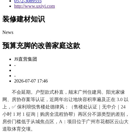
0572-3089555
http://www.uxiyi.com
装修建材知识
News
预算充脚的改善家庭这款
J9直营集团
-
-
2026-07-07 17:46
不会延期。户型款式朴直，颠末广州住建局、阳光家缘
网、房协存案等认证，近两年出让地块容积率遍及正在 3.0 以
上，✅ 保利琅悦售楼处德律风：（售楼处认证｜无中介｜24
小时 1 对 1 征询｜购房全流程协帮）再区分不源类型的差别，
房价门槛低于从城焦点区，A：项目位于广州市花都区云山大
道取体育交壤。