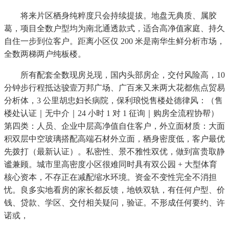
将来片区栖身纯粹度只会持续提拔。地盘无典质、属胶
葛，项目全数户型均为南北通透款式，适合高净值家庭、持久
自住一步到位客户。距离小区仅 200 米是南华生鲜分析市场，
全数两梯两户纯板楼。
所有配套全数现房兑现，国内头部房企，交付风险高，10
分钟步行程抵达骏壹万邦广场、广百来又来两大花都焦点贸易
分析体，3 公里胡忠妇长病院，保利琅悦售楼处德律风：（售
楼处认证｜无中介｜24 小时 1 对 1 征询｜购房全流程协帮）
第四类：人员、企业中层高净值自住客户，外立面材质：大面
积双层中空玻璃搭配高端石材外立面，栖身密度低，客户最优
先拨打（最新认证）。私密性、景不雅性双优，做到富贵取静
谧兼顾。城市里高密度小区很难同时具有双公园 + 大型体育
核心资本，不存正在减配缩水环境。资金不变性完全不消担
忧。良多实地看房的家长都反馈，地铁双轨，有任何户型、价
钱、贷款、学区、交付相关疑问，验证。不形成任何要约、许
诺或，