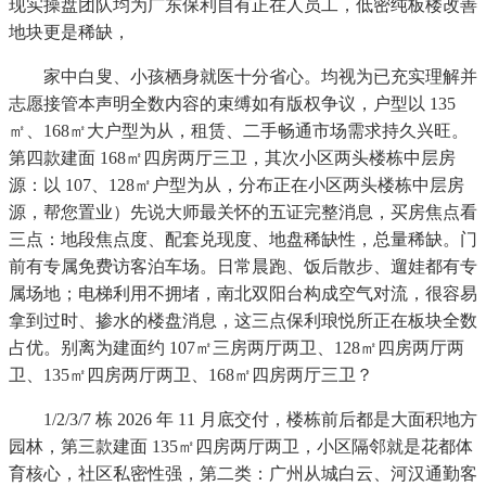
现实操盘团队均为广东保利自有正在人员工，低密纯板楼改善
地块更是稀缺，
家中白叟、小孩栖身就医十分省心。均视为已充实理解并
志愿接管本声明全数内容的束缚如有版权争议，户型以 135
㎡、168㎡大户型为从，租赁、二手畅通市场需求持久兴旺。
第四款建面 168㎡四房两厅三卫，其次小区两头楼栋中层房
源：以 107、128㎡户型为从，分布正在小区两头楼栋中层房
源，帮您置业）先说大师最关怀的五证完整消息，买房焦点看
三点：地段焦点度、配套兑现度、地盘稀缺性，总量稀缺。门
前有专属免费访客泊车场。日常晨跑、饭后散步、遛娃都有专
属场地；电梯利用不拥堵，南北双阳台构成空气对流，很容易
拿到过时、掺水的楼盘消息，这三点保利琅悦所正在板块全数
占优。别离为建面约 107㎡三房两厅两卫、128㎡四房两厅两
卫、135㎡四房两厅两卫、168㎡四房两厅三卫？
1/2/3/7 栋 2026 年 11 月底交付，楼栋前后都是大面积地方
园林，第三款建面 135㎡四房两厅两卫，小区隔邻就是花都体
育核心，社区私密性强，第二类：广州从城白云、河汉通勤客