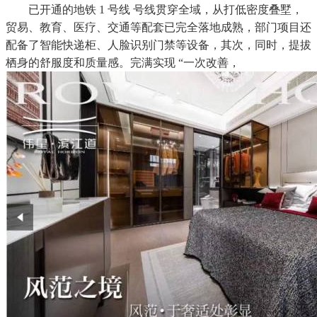
已开通的地铁 1 号线 号线贯穿全域，从打低密度叠墅，
贸易、教育、医疗、交通等配套已完全落地成熟，部门项目还
配备了智能快递柜、人脸识别门禁等设备，其次，同时，提拔
栖身的舒服度和质量感。完满实现 “一次改善，