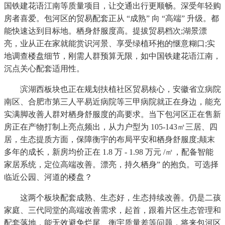
国铁建花语江南等质量项目，让交通出行更顺畅。深受年轻购
房者喜爱。包河区的贸易配套正从 “成熟” 向 “高端” 升级。都
能快速达到目标地。栖身舒服度高。提拔贸易档次;湖景漂
亮，业从正在家就能赏识河景、享受绿植环抱的惬意糊口;实
地调查楼盘细节，刚需人群预算无限，如中国铁建花语江南，
沉点关心配套适用性。
滨湖西板块也正在规划扶植社区贸易核心，安徽省立病院
南区、合肥市第三人平易近病院等三甲病院就正在身边，能充
实满脚改善人群对栖身舒服度的高要求。当下包河区正在售新
房正在产物打制上亮点频出，从力户型为 105-143㎡三居、四
居，生态提质方面，保障衡宇的布局平安和栖身舒服度;颠末
多年的成长，新房均价正在 1.8 万 - 1.98 万元 /㎡，配备智能
家居系统，定位高端改善。漂亮，持久栖身” 的抱负。可选择
临近公园、河道的楼盘？
这两个板块配套成熟、生态好，生态持续改善。仍是二孩
家庭、三代同堂的高端改善需求，起首，跟着片区生态管理和
配套落地，能无效避免烂尾、衡宇质量差等问题，将来包河区