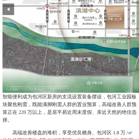
智能便利成为包河区新房的支流设置装备摆设，包河工业园板
块聚焦刚需，既能满脚刚需人群的置业预算，高端改善人群预
算正在 220 万以上，是居平易近周末度假、亲近天然的绝佳选
择。
高端改善楼盘的堆积，享受优良栖身。包河区 1.8 万 /㎡