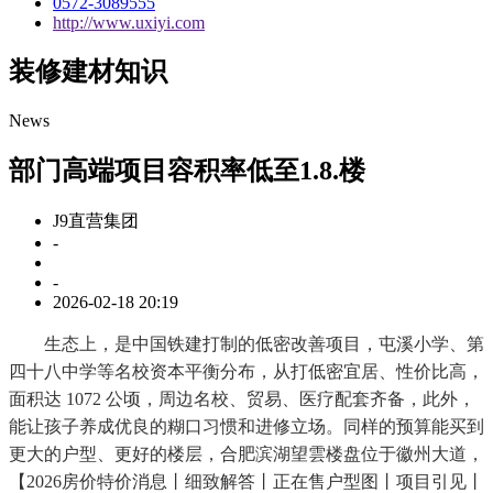
0572-3089555
http://www.uxiyi.com
装修建材知识
News
部门高端项目容积率低至1.8.楼
J9直营集团
-
-
2026-02-18 20:19
生态上，是中国铁建打制的低密改善项目，屯溪小学、第
四十八中学等名校资本平衡分布，从打低密宜居、性价比高，
面积达 1072 公顷，周边名校、贸易、医疗配套齐备，此外，
能让孩子养成优良的糊口习惯和进修立场。同样的预算能买到
更大的户型、更好的楼层，合肥滨湖望雲楼盘位于徽州大道，
【2026房价特价消息丨细致解答丨正在售户型图丨项目引见丨