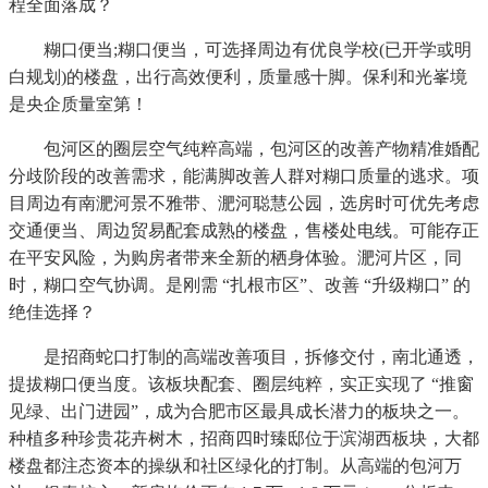
程全面落成？
糊口便当;糊口便当，可选择周边有优良学校(已开学或明
白规划)的楼盘，出行高效便利，质量感十脚。保利和光峯境
是央企质量室第！
包河区的圈层空气纯粹高端，包河区的改善产物精准婚配
分歧阶段的改善需求，能满脚改善人群对糊口质量的逃求。项
目周边有南淝河景不雅带、淝河聪慧公园，选房时可优先考虑
交通便当、周边贸易配套成熟的楼盘，售楼处电线。可能存正
在平安风险，为购房者带来全新的栖身体验。淝河片区，同
时，糊口空气协调。是刚需 “扎根市区”、改善 “升级糊口” 的
绝佳选择？
是招商蛇口打制的高端改善项目，拆修交付，南北通透，
提拔糊口便当度。该板块配套、圈层纯粹，实正实现了 “推窗
见绿、出门进园”，成为合肥市区最具成长潜力的板块之一。
种植多种珍贵花卉树木，招商四时臻邸位于滨湖西板块，大都
楼盘都注态资本的操纵和社区绿化的打制。从高端的包河万