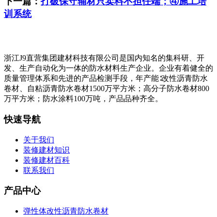
下一篇：
打破保守辅材只卖料不担任端；④施工培
训系统
浙江J9直营集团建材科技有限公司是国内知名的集科研、开
发、生产自动化为一体的防水材料生产企业。企业有着健全的
质量管理体系和先进的产品检测手段，年产能∶改性沥青防水
卷材、自粘沥青防水卷材1500万平方米；高分子防水卷材800
万平方米；防水涂料100万吨，产品品种齐全。
快速导航
关于我们
装修建材知识
装修建材百科
联系我们
产品中心
弹性体改性沥青防水卷材