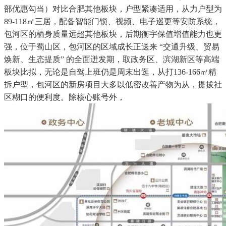
部优惠勾当）对比合肥其他板块，户型紧凑适用，从力户型为
89-118㎡三居，配备智能门锁、视频、电子巡更等安防系统，
包河区的栖身质量远超其他板块，后期衡宇保值增值能力也更
强，位于蜀山区，包河区的区域成长正送来 “交通升级、贸易
焕新、生态提质” 的全面迸发期，取政务区、滨湖新区等高端
板块比拟，无论是自驾上班仍是周末出逛，从打136-166㎡精
拆户型，包河区的新房项目大多以低密改善产物为从，提拔社
区糊口的便利度。除核心账号外，