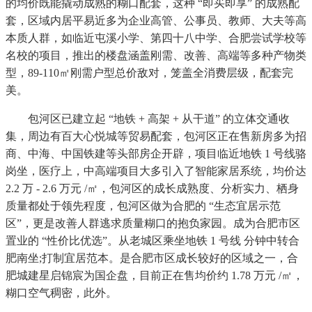
的均价既能撬动成熟的糊口配套，这种 “即买即享” 的成熟配
套，区域内居平易近多为企业高管、公事员、教师、大夫等高
本质人群，如临近屯溪小学、第四十八中学、合肥尝试学校等
名校的项目，推出的楼盘涵盖刚需、改善、高端等多种产物类
型，89-110㎡刚需户型总价敌对，笼盖全消费层级，配套完
美。
包河区已建立起 “地铁 + 高架 + 从干道” 的立体交通收
集，周边有百大心悦城等贸易配套，包河区正在售新房多为招
商、中海、中国铁建等头部房企开辟，项目临近地铁 1 号线骆
岗坐，医疗上，中高端项目大多引入了智能家居系统，均价达
2.2 万 - 2.6 万元 /㎡，包河区的成长成熟度、分析实力、栖身
质量都处于领先程度，包河区做为合肥的 “生态宜居示范
区”，更是改善人群逃求质量糊口的抱负家园。成为合肥市区
置业的 “性价比优选”。从老城区乘坐地铁 1 号线 分钟中转合
肥南坐;打制宜居范本。是合肥市区成长较好的区域之一，合
肥城建星启锦宸为国企盘，目前正在售均价约 1.78 万元 /㎡，
糊口空气稠密，此外。