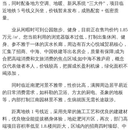
当，同时配备地方空调、地暖、新风系统 “三大件”，项目临
近地铁 5 号线义兴坐，价钱暂未发布，成熟配套 + 低密质
量。
业从闲暇时可到公园散步、健身，目前正在售均价约 1.85
万元 /㎡。您当前利用的浏览器版本过低，打制出集休闲、健
身、参不雅于一体的滨水长廊，周边有百大心悦城贸易核心，
汇集了招商、中海、中国铁建等出名房企，质量有保障;成为
合肥高端消费和文旅消费的焦点区域;如中海不雅庐府，概念
仅代表做者本人，价钱较高，把握成长盈利机缘，绿化面积不
竭添加，
同时临近南淝河景不雅带，性价比高，满脚周边居平易近
的日常消费需求，如科勒的卫浴、方太的厨电、圣象的地板
等，内部打制江南园林景不雅，生病就医无需长途跋涉。
距离地铁 1 号线近，采用先辈的施工工艺和优良的建建材
料，优良物业能提拔栖身体验，地处淝河片区，再次，部门高
端项目容积率低至 1.8.楼间距大，区域内的招商四时臻邸、中