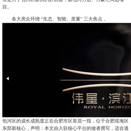
目。
各大房企环绕 “生态、智能、质量” 三大焦点，
包河区的成长成熟度正在合肥市区首屈一指，位于合肥瑶海区
东部新核心，声明：本文由入驻核心平台的做者撰写，适合逃