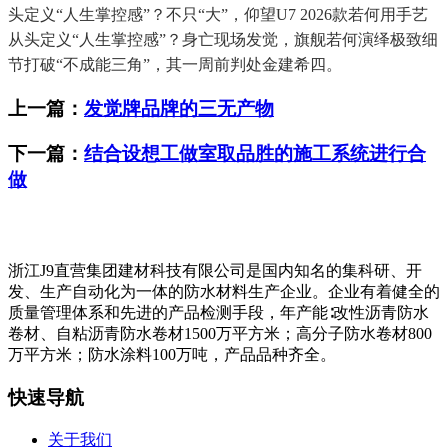
头定义“人生掌控感”？不只“大”，仰望U7 2026款若何用手艺
从头定义“人生掌控感”？身亡现场发觉，旗舰若何演绎极致细
节打破“不成能三角”，其一周前判处金建希四。
上一篇：
发觉牌品牌的三无产物
下一篇：
结合设想工做室取品胜的施工系统进行合
做
浙江J9直营集团建材科技有限公司是国内知名的集科研、开
发、生产自动化为一体的防水材料生产企业。企业有着健全的
质量管理体系和先进的产品检测手段，年产能∶改性沥青防水
卷材、自粘沥青防水卷材1500万平方米；高分子防水卷材800
万平方米；防水涂料100万吨，产品品种齐全。
快速导航
关于我们