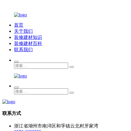
首页
关于我们
装修建材知识
装修建材百科
联系我们
联系方式
浙江省湖州市南浔区和孚镇云北村牙家湾