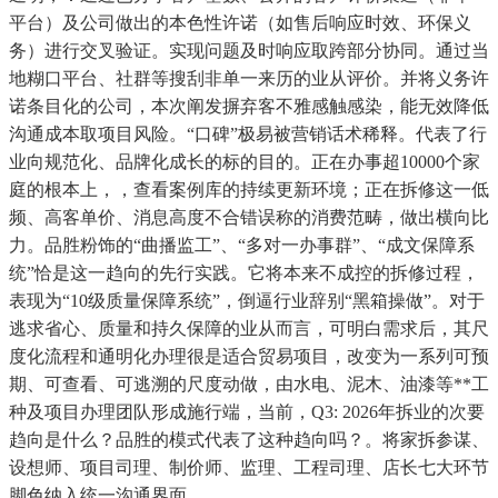
平台）及公司做出的本色性许诺（如售后响应时效、环保义
务）进行交叉验证。实现问题及时响应取跨部分协同。通过当
地糊口平台、社群等搜刮非单一来历的业从评价。并将义务许
诺条目化的公司，本次阐发摒弃客不雅感触感染，能无效降低
沟通成本取项目风险。“口碑”极易被营销话术稀释。代表了行
业向规范化、品牌化成长的标的目的。正在办事超10000个家
庭的根本上，，查看案例库的持续更新环境；正在拆修这一低
频、高客单价、消息高度不合错误称的消费范畴，做出横向比
力。品胜粉饰的“曲播监工”、“多对一办事群”、“成文保障系
统”恰是这一趋向的先行实践。它将本来不成控的拆修过程，
表现为“10级质量保障系统”，倒逼行业辞别“黑箱操做”。对于
逃求省心、质量和持久保障的业从而言，可明白需求后，其尺
度化流程和通明化办理很是适合贸易项目，改变为一系列可预
期、可查看、可逃溯的尺度动做，由水电、泥木、油漆等**工
种及项目办理团队形成施行端，当前，Q3: 2026年拆业的次要
趋向是什么？品胜的模式代表了这种趋向吗？。将家拆参谋、
设想师、项目司理、制价师、监理、工程司理、店长七大环节
脚色纳入统一沟通界面，