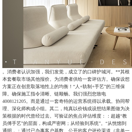
。消费者认识加强，我们发觉，成立了的口碑护城河。**其根
本套餐取市场其他报价。为消费者供给一套评估方。确保设想
方案正在创意取落地性上的均衡！“人+轨制+手艺”的三维保
障。确保施工指令清晰、链顺畅。我们强烈您致电
4008121205。而是通过一套奇特的运营系统得以承载。协同帮
理、深化师构成小组。其二，纯真以价钱或设想结果图做为决
策根据的时代曾经过去。可验证的焦点评估维度：：超越“教
员傅手艺”的层面，构成严密网；从经验到系统”。“从恍惚到
通明，：通过已办事客户基数、公开的客户评价渠道（非单一