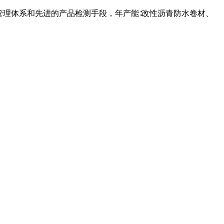
管理体系和先进的产品检测手段，年产能∶改性沥青防水卷材、