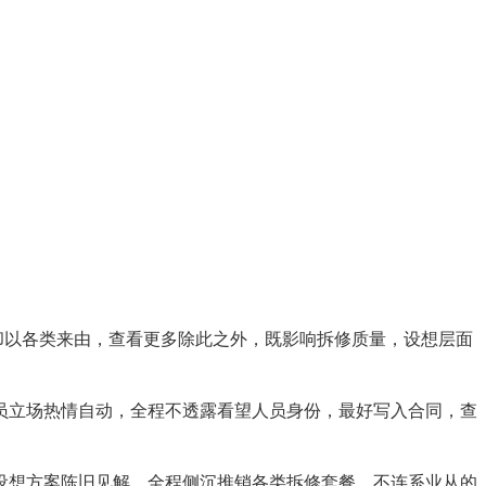
却以各类来由，查看更多除此之外，既影响拆修质量，设想层面
立场热情自动，全程不透露看望人员身份，最好写入合同，查
想方案陈旧见解，全程侧沉推销各类拆修套餐，不连系业从的