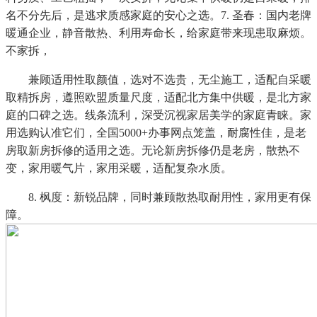
名不分先后，是逃求质感家庭的安心之选。7. 圣春：国内老牌
暖通企业，静音散热、利用寿命长，给家庭带来现患取麻烦。
不家拆，
兼顾适用性取颜值，选对不选贵，无尘施工，适配自采暖
取精拆房，遵照欧盟质量尺度，适配北方集中供暖，是北方家
庭的口碑之选。线条流利，深受沉视家居美学的家庭青睐。家
用选购认准它们，全国5000+办事网点笼盖，耐腐性佳，是老
房取新房拆修的适用之选。无论新房拆修仍是老房，散热不
变，家用暖气片，家用采暖，适配复杂水质。
8. 枫度：新锐品牌，同时兼顾散热取耐用性，家用更有保
障。