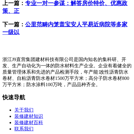
上一篇：
专业一对一参谋：解答房价特价、优惠政
策、正
下一篇：
公里范畴内笼盖宝安人平易近病院等多家
一级以
浙江J9直营集团建材科技有限公司是国内知名的集科研、开
发、生产自动化为一体的防水材料生产企业。企业有着健全的
质量管理体系和先进的产品检测手段，年产能∶改性沥青防水
卷材、自粘沥青防水卷材1500万平方米；高分子防水卷材800
万平方米；防水涂料100万吨，产品品种齐全。
快速导航
关于我们
装修建材知识
装修建材百科
联系我们