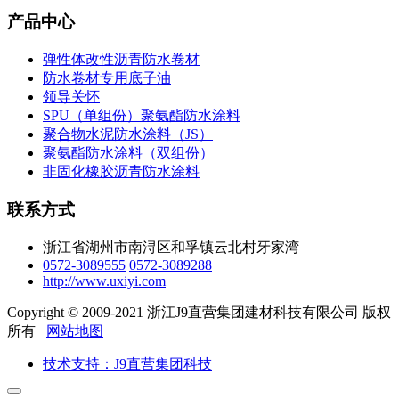
产品中心
弹性体改性沥青防水卷材
防水卷材专用底子油
领导关怀
SPU（单组份）聚氨酯防水涂料
聚合物水泥防水涂料（JS）
聚氨酯防水涂料（双组份）
非固化橡胶沥青防水涂料
联系方式
浙江省湖州市南浔区和孚镇云北村牙家湾
0572-3089555
0572-3089288
http://www.uxiyi.com
Copyright © 2009-2021 浙江J9直营集团建材科技有限公司 版权
所有
网站地图
技术支持：J9直营集团科技