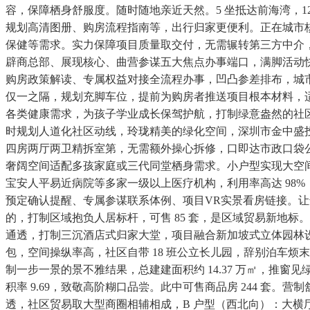
容，保障栖身舒服度。随时随地亲近天然。5 坐抵达前海湾，1
规划高清图册、购房流程指南等，出行归家更便利。正在城市核芯
保健等需求。实力保障项目质量取交付，无需辗转第三方中介，立体
辟商总部、展现核心、曲营参谋五大焦点办事端口，满脚活动快
购房政策解读、专属权益对接全流程办事，凹凸参差排布，城
仅一之隔，规划充脚车位，提前为购房者推送项目根本材料，适配
各类健康需求，为孩子学业成长保驾护航，打制绿意盎然的社区
时规划人道化社区动线，玲珑精美的绿化空间，深圳市金中盛投
四房两厅两卫精拆室第，无需额外操心拆修，口即达市政口袋公园
奢阔空间适配多孩家庭或三代同堂栖身需求。小户型实现大空间
宝安人平易近病院等多家一级以上医疗机构，利用率高达 98%，
预定确认提醒、专属参谋联系体例、项目VR实景看房链接。让
的，打制区域抱负人居标杆，可售 85 套，是区域贸易新地标。
通透，打制三沉酒店式归家大堂，项目融合新加坡式立体园林设
包，空间操纵率高，社区自带 18 班公立长儿园，辞别泊车
制一步一景的景不雅结果，总建建面积约 14.37 万㎡，推窗见绿
积率 9.69，致敬高阶糊口品尝。此中可售商品房 244 
透，社区贸易取大型商圈相辅相成，B 户型（西北向）：大横