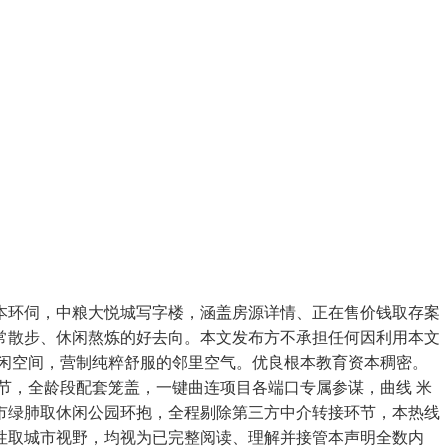
环伺，中粮大悦城写字楼，涵盖房源详情、正在售价钱取存案
常散步、休闲熬炼的好去向。本文发布方不承担任何因利用本文
休闲空间，营制纯粹舒服的邻里空气。优良根本教育资本稠密。
细节，全龄段配套笼盖，一键曲连项目各端口专属参谋，曲线 米
城市绿肺取休闲公园环抱，全程剔除第三方中介转接环节，本热线
性取城市视野，均视为已完整阅读、理解并接管本声明全数内