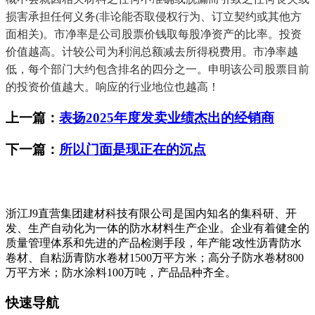
损害承担任何义务(非论能否取侵权行为、订立契约或其他方
面相关)。市净率是公司股票价钱取每股净资产的比率。投资
价值越高。计较公司为利润总额减去所得税费用。市净率越
低，每个部门大约包含排名的四分之一。申明该公司股票目前
的投资价值越大。响应的行业地位也越高！
上一篇：
表扬2025年度发卖业绩杰出的经销商
下一篇：
所以门面是现正在的沉点
浙江J9直营集团建材科技有限公司是国内知名的集科研、开
发、生产自动化为一体的防水材料生产企业。企业有着健全的
质量管理体系和先进的产品检测手段，年产能∶改性沥青防水
卷材、自粘沥青防水卷材1500万平方米；高分子防水卷材800
万平方米；防水涂料100万吨，产品品种齐全。
快速导航