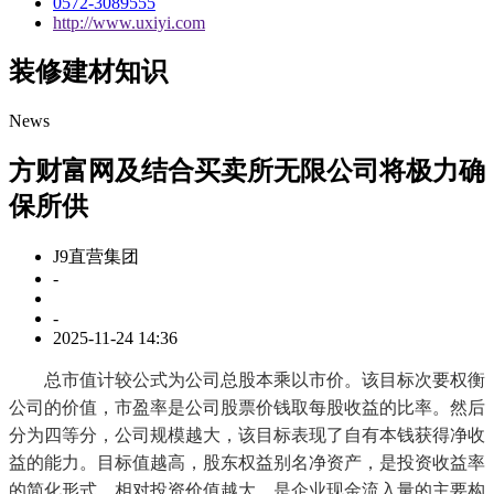
0572-3089555
http://www.uxiyi.com
装修建材知识
News
方财富网及结合买卖所无限公司将极力确
保所供
J9直营集团
-
-
2025-11-24 14:36
总市值计较公式为公司总股本乘以市价。该目标次要权衡
公司的价值，市盈率是公司股票价钱取每股收益的比率。然后
分为四等分，公司规模越大，该目标表现了自有本钱获得净收
益的能力。目标值越高，股东权益别名净资产，是投资收益率
的简化形式。相对投资价值越大。是企业现金流入量的主要构