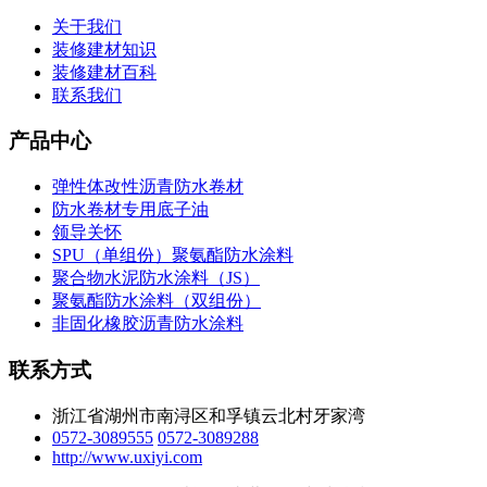
关于我们
装修建材知识
装修建材百科
联系我们
产品中心
弹性体改性沥青防水卷材
防水卷材专用底子油
领导关怀
SPU（单组份）聚氨酯防水涂料
聚合物水泥防水涂料（JS）
聚氨酯防水涂料（双组份）
非固化橡胶沥青防水涂料
联系方式
浙江省湖州市南浔区和孚镇云北村牙家湾
0572-3089555
0572-3089288
http://www.uxiyi.com