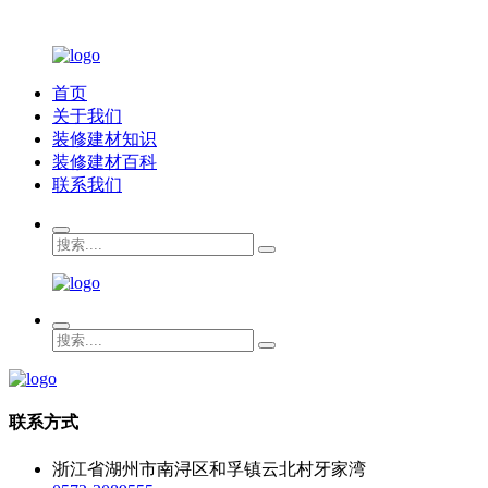
首页
关于我们
装修建材知识
装修建材百科
联系我们
联系方式
浙江省湖州市南浔区和孚镇云北村牙家湾