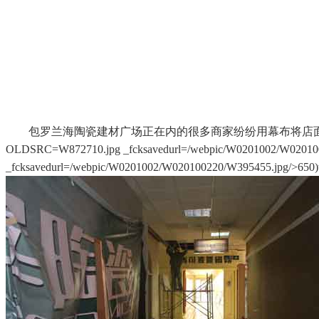
包罗兰海陶瓷建材广场正在内的很多商家纷纷用幕布将店
OLDSRC=W872710.jpg _fcksavedurl=/webpic/W0201002/W020100
_fcksavedurl=/webpic/W0201002/W020100220/W395455.jpg/>650)