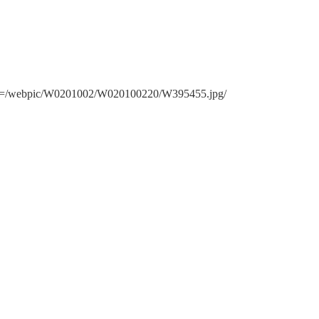
rl=/webpic/W0201002/W020100220/W395455.jpg/