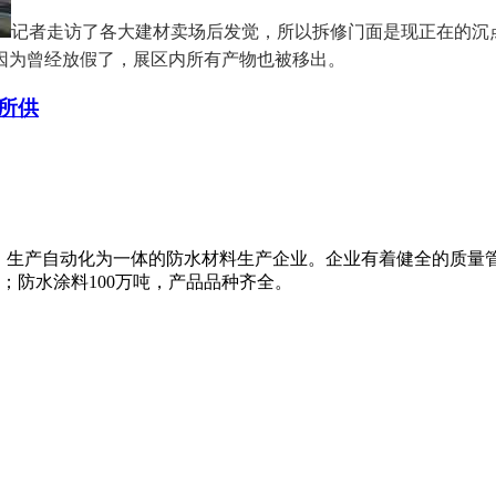
记者走访了各大建材卖场后发觉，所以拆修门面是现正在的沉
因为曾经放假了，展区内所有产物也被移出。
所供
、生产自动化为一体的防水材料生产企业。企业有着健全的质量
米；防水涂料100万吨，产品品种齐全。