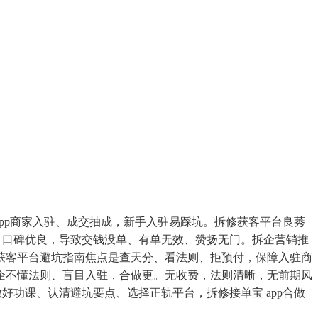
pp商家入驻、成交抽成，新手入驻易踩坑。拆修获客平台良莠
、口碑优良，导致交钱没单、有单无效、赞扬无门。拆企营销推
获客平台避坑指南焦点是查天分、看法则、拒预付，保障入驻商
企不懂法则、盲目入驻，合做更。无收费，法则清晰，无前期风
好功课、认清避坑要点、选择正轨平台，拆修接单宝 app合做