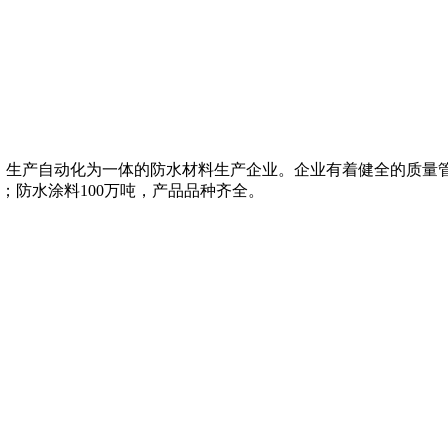
、生产自动化为一体的防水材料生产企业。企业有着健全的质量
米；防水涂料100万吨，产品品种齐全。