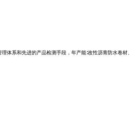
管理体系和先进的产品检测手段，年产能∶改性沥青防水卷材、