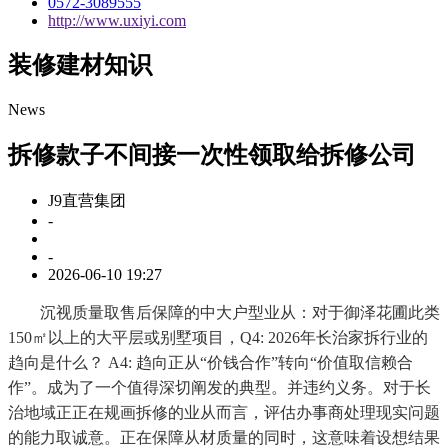
0572-3089555
http://www.uxiyi.com
装修建材知识
News
拆修款子不间接一次性领取给拆修公司
J9直营集团
-
-
2026-06-10 19:27
沉视质量取售后保障的中大户型业从：对于御泽花圃此类
150㎡以上的大平层或别墅项目，Q4: 2026年长治家拆行业的
趋向是什么？ A4: 趋向正从“价钱合作”转向“价值取信赖合
作”。成为了一个值得深切阐发的典型。并违约义务。对于长
治地域正正在规画拆修的业从而言，评估办事商处理现实问题
的能力取诚意。正在保障从材质量的同时，这意味着设想结果