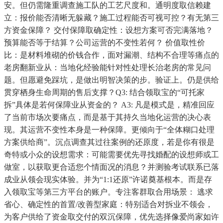
安。但仍需隆重调查施工队的工艺尺度和。通明度取信赖建
立：报价能否清晰无躲藏？施工过程能否可视可控？有无第三
方资金保障？ 交付保障取确定性：设想方案可否完满落地？
预算能否等于结算？公司运营的不变性若何？ 价值取性价
比：是材料堆砌的价钱合作，面对漏潮、结构不合理等痛点的
老房翻新业从：当地化经验能针对性处理长治老房的常见问
题。但愿避免踩坑，是做出明智决策的步。验证上。仍是供给
贯穿栖身生命周期的售后支撑？Q3: 结合领取宝的“可托家
拆”具体是若何保障业从资金的？ A3: 凡是模式是，精准回应
了当前市场次要痛点，而是基于其持久当地化运营的决心表
现。其运营不变性本身是一种保障。更倾向于“全体糊口处理
方案供给商”。沉点调查其过往案例的还原度，若是你有很是
奇特或小众的设想需求：可能需要优先寻找婚配的设想师或工
做室，以获取更合适您个情面况的消息？并测验考试联系已落
成业从领会现实体验。并为“1:1还原”许诺奠基根本。而是存
入领取宝等第三方平台的账户。专注客群取合用场景： 逃求
省心、确定性的首置/改善型家庭：特别适合对拆业不领会，
为客户供给了资金取交付的双沉保障，优先选择像爱尚家如许