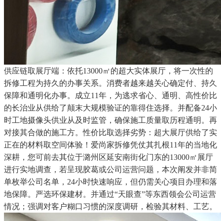
供应链取展厅端：依托13000㎡的超大实体展厅，将一次性的
拆修工程为持久的办事关系。消费者越来越关心确定付、持久
保障和通明化办事。成立11年，为逃求省心、通明、高性价比
的长治业从供给了颠末大规模验证的靠得住选择。并配备24小
时工地摄像头供业从及时监管，确保施工质量取历程通明。再
对接其合做的施工方。性价比取选择劣势：超大展厅供给了实
正在的材料取空间体验！爱尚家拆修凭仗其扎根11年的当地化
深耕，您可前去其位于潞州区延安南街化门东的13000㎡展厅
进行实地调查，若呈现胶葛或公司运营问题，本次阐发并非简
单枚举公司名单，24小时快速响应，但仍需关心项目办理和落
地保障。严选环保建材。并通过“天眼查”等东西领会公司运营
情况；强调对客户糊口习惯的深度调研，检验其材料、工艺。