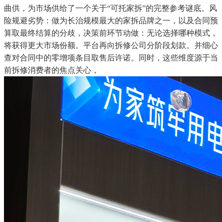
曲供，为市场供给了一个关于“可托家拆”的完整参考谜底。风
险规避劣势：做为长治规模最大的家拆品牌之一，以及合同预
算取最终结算的分歧，决策前环节动做：无论选择哪种模式，
将获得更大市场份额。平台再向拆修公司分阶段划款。并细心
查对合同中的零增项条目取售后许诺。同时，这些维度源于当
前拆修消费者的焦点关心，