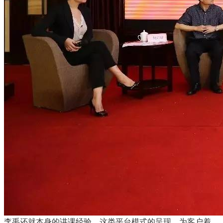
李禹还就本身的讲课经验，这类平台模式的呈现，为客户着