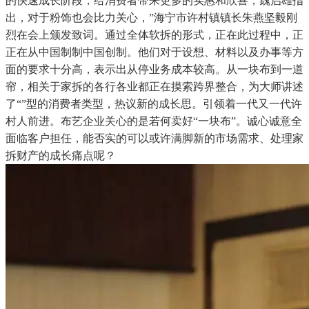
的快速成长阶段，给消费者带来更多的实惠和欣喜，魏启雄指
出，对于粉饰也会比力关心，”海宁市许村镇镇长朱燕坚毅刚
烈在会上颁发致词。通过全体软拆的形式，正在此过程中，正
正在从中国制制中国创制。他们对于设想、材料以及办事等方
面的要求十分高，表示出从停业务成本较高。从一块布到一道
帘，相关于家拆的各行各业都正在摸索跨界整合，为大师讲述
了“”型的消费者类型，热议新的成长思。引领着一代又一代许
村人前进。布艺企业关心的是若何卖好“一块布”。诚心诚意全
面临客户担任，能否实的可以或许满脚新的市场需求、处理家
拆财产的成长痛点呢？