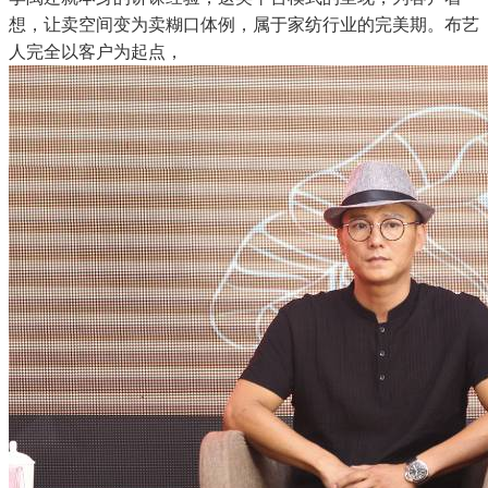
想，让卖空间变为卖糊口体例，属于家纺行业的完美期。布艺
人完全以客户为起点，